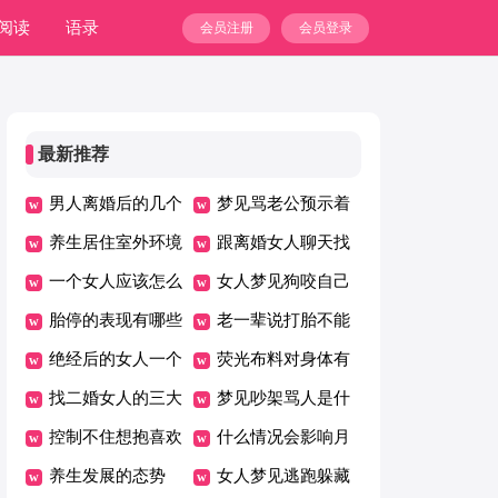
阅读
语录
会员注册
会员登录
最新推荐
男人离婚后的几个
梦见骂老公预示着
阶段
养生居住室外环境
什么
跟离婚女人聊天找
应注意哪几个方面
一个女人应该怎么
什么话题比较好
女人梦见狗咬自己
过
胎停的表现有哪些
手不放
老一辈说打胎不能
绝经后的女人一个
参加婚礼吗
荧光布料对身体有
人生活好吗
找二婚女人的三大
害吗
梦见吵架骂人是什
忌
控制不住想抱喜欢
么意思
什么情况会影响月
的女孩
养生发展的态势
经推迟
女人梦见逃跑躲藏