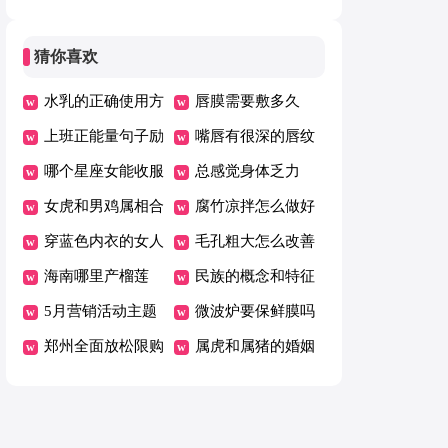
有人帮助
猜你喜欢
水乳的正确使用方
唇膜需要敷多久
法
上班正能量句子励
嘴唇有很深的唇纹
志短句子
哪个星座女能收服
怎么办
总感觉身体乏力
射手男
女虎和男鸡属相合
腐竹凉拌怎么做好
不合婚姻
穿蓝色内衣的女人
吃最简单的方法
毛孔粗大怎么改善
什么性格
海南哪里产榴莲
呢
民族的概念和特征
5月营销活动主题
微波炉要保鲜膜吗
郑州全面放松限购
属虎和属猪的婚姻
限贷，二手房成交
怎么样
量大涨