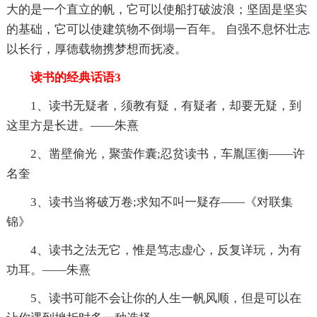
大的是一个直立的帆，它可以使船打破波浪；坚固是坚实
的基础，它可以使建筑物不倒塌一百年。 自强不息怀壮志
以长行，厚德载物携梦想而抚凌。
读书的经典话语3
1、读书无疑者，须教有疑，有疑者，却要无疑，到
这里方是长进。——朱熹
2、凿壁偷光，聚萤作囊;忍贫读书，车胤匡衡——许
名奎
3、读书当将破万卷;求知不叫一疑存——《对联集
锦》
4、读书之法无它，惟是笃志虚心，反复详玩，为有
功耳。——朱熹
5、读书可能不会让你的人生一帆风顺，但是可以在