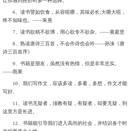
让你遇到挫折时多一种选择。
6、读书譬如饮食，从容咀嚼，其味必长;大嚼大咀，
终不知味也。——朱熹
7、读书欲精不欲博，用心欲专不欲杂。——黄庭坚
8、熟读唐诗三百首，不会作诗也会吟——孙洙《唐
诗三百首序》
9、书籍是朋友，虽然没有热情，但是非常忠实。
——雨果
10、我们写作文，应该多读，多看，多想，作文才能
写好。
11、读书无疑者，须教有疑，有疑者，却要无疑，到
这里方是长进。
12、书籍能引导我们进入高尚的社会，并结识各个时