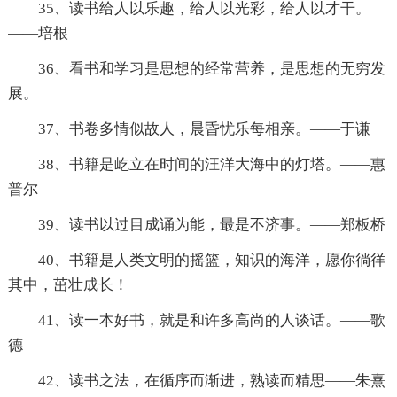
35、读书给人以乐趣，给人以光彩，给人以才干。
――培根
36、看书和学习是思想的经常营养，是思想的无穷发
展。
37、书卷多情似故人，晨昏忧乐每相亲。——于谦
38、书籍是屹立在时间的汪洋大海中的灯塔。——惠
普尔
39、读书以过目成诵为能，最是不济事。——郑板桥
40、书籍是人类文明的摇篮，知识的海洋，愿你徜徉
其中，茁壮成长！
41、读一本好书，就是和许多高尚的人谈话。——歌
德
42、读书之法，在循序而渐进，熟读而精思——朱熹