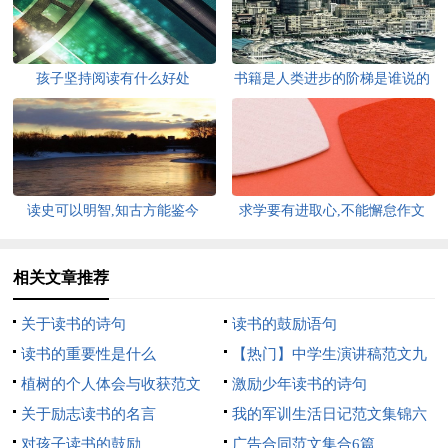
孩子坚持阅读有什么好处
书籍是人类进步的阶梯是谁说的
话
读史可以明智,知古方能鉴今
求学要有进取心,不能懈怠作文
相关文章推荐
关于读书的诗句
读书的鼓励语句
读书的重要性是什么
【热门】中学生演讲稿范文九
植树的个人体会与收获范文
篇
激励少年读书的诗句
关于励志读书的名言
我的军训生活日记范文集锦六
对孩子读书的鼓励
篇
广告合同范文集合6篇