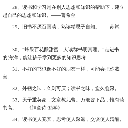
28、读书和学习是在别人思想和知识的帮助下，建立
起自己的思想和知识。——普希金
29、旧书不厌百回读，熟读精思子自知。――苏轼
30、“蜂采百花酿甜蜜，人读群书明真理。”走进书
的'海洋，能让孩子学到更多的知识思考
31、不好的书也像不好的朋友一样，可能会把你戕
害。
32、外韧之味，久则可厌；读书之味，愈久愈深。
33、天子重英豪，文章教儿曹。万般皆下品，惟有读
书高。——《神童诗·劝学》
34、读书使人充实，思考使人深邃，交谈使人清醒。