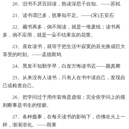
20、旧书不厌百回读，熟读深思子自知。——苏轼
21、读书谓已多，抚事知不足。——(宋)王安石
22、藏书再多，倘不阅读，就是一堆废纸；读书再
多，倘不应用，就是一朵不结果实的花蕾。
23、喜欢读书，就等于把生活中寂寞的辰光换成巨大
享受的时刻。——孟德斯鸠
24、黑发不知勤学早，白发方悔读书迟——颜真卿
25、从来没有人读书，只有人在书中读自己，发现自
己或检查自己。
26、把学问过于用作装饰是虚假；完全依学问上的规
则断事是书生的怪癖。
27、各种蠢事，在每天读书的影响下，仿佛在火上一
样，渐渐溶化。——雨果