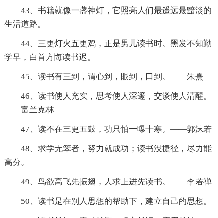
43、书籍就像一盏神灯，它照亮人们最遥远最黯淡的
生活道路。
44、三更灯火五更鸡，正是男儿读书时。黑发不知勤
学早，白首方悔读书迟。
45、读书有三到，谓心到，眼到，口到。——朱熹
46、读书使人充实，思考使人深邃，交谈使人清醒。
——富兰克林
47、读不在三更五鼓，功只怕一曝十寒。——郭沫若
48、求学无笨者，努力就成功；读书没捷径，尽力能
高分。
49、鸟欲高飞先振翅，人求上进先读书。——李若禅
50、读书是在别人思想的帮助下，建立自己的思想。